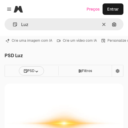
Magnific
Preços
Entrar
Close menu
Limpar
Pesqui
Crie uma imagem com IA
Crie um vídeo com IA
Personalize
PSD Luz
PSD
Filtros