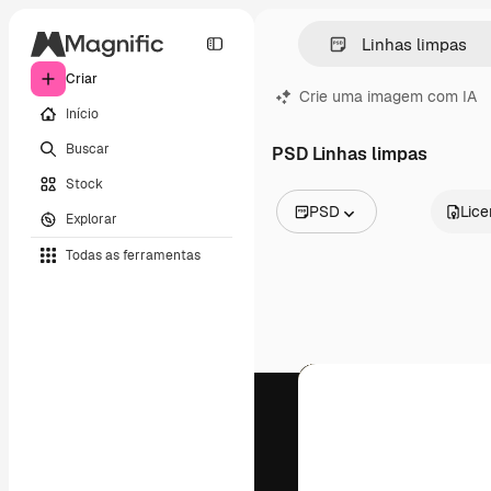
Criar
Crie uma imagem com IA
Início
Buscar
PSD Linhas limpas
Stock
PSD
Lic
Explorar
Todas as imagens
Todas as ferramentas
Vetores
Ilustrações
Fotos
PSD
Modelos
Mockups
Vídeos
Clipes de vídeo
Animações
Modelos de vídeos
Ícones
Modelos 3D
Fontes