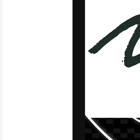
A plataforma cr
seu melhor trab
assinantes entr
agências e estú
Português
Copyright © 2010