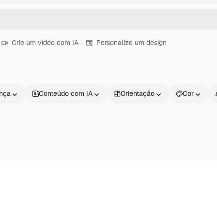
Crie um vídeo com IA
Personalize um design
ença
Conteúdo com IA
Orientação
Cor
Produtos
Começar