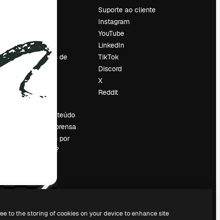
Preços
Suporte ao cliente
Sobre nós
Instagram
Reviews
YouTube
Emprego
LinkedIn
Tendências de
TikTok
pesquisa
Discord
Blog
X
Eventos
Reddit
es
Slidesgo
Vender conteúdo
Sala de imprensa
Procurando por
magnific.ai?
ree to the storing of cookies on your device to enhance site