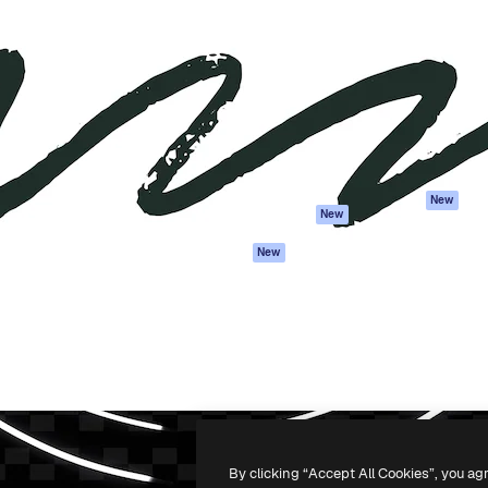
iativa para você direcionar
Spaces
Academy
alho. Mais de 1 milhão de
Assistente de IA
Documentação
e criativos, empresas,
Gerador de
Atendimento
dios.
imagens
Termos e
Gerador de vídeos
condições
Texto para voz
Política de
privacidade
Conteúdo de stock
Originais
MCP para
New
New
Claude/ChatGPT
Política de cooki
Agentes
Central de
New
confiabilidade
API
Afiliados
App móvel
Empresas
Todas as
ferramentas
-
2026
Freepik Company S.L.U.
Todos os direitos reservados
.
By clicking “Accept All Cookies”, you ag