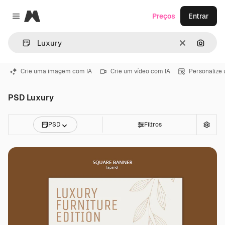
Magnific
Preços
Entrar
Close menu
Limpar
Pesqui
Crie uma imagem com IA
Crie um vídeo com IA
Personalize
PSD Luxury
PSD
Filtros