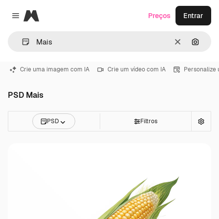
Magnific
Preços
Entrar
Close menu
Limpar
Pesqui
Crie uma imagem com IA
Crie um vídeo com IA
Personalize
PSD Mais
PSD
Filtros