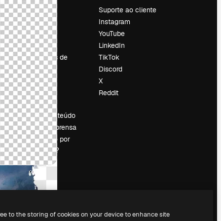
Preços
Suporte ao cliente
Sobre nós
Instagram
Reviews
YouTube
Emprego
LinkedIn
Tendências de
TikTok
pesquisa
Discord
Blog
X
Eventos
Reddit
es
Slidesgo
Vender conteúdo
Sala de imprensa
Procurando por
magnific.ai?
ree to the storing of cookies on your device to enhance site