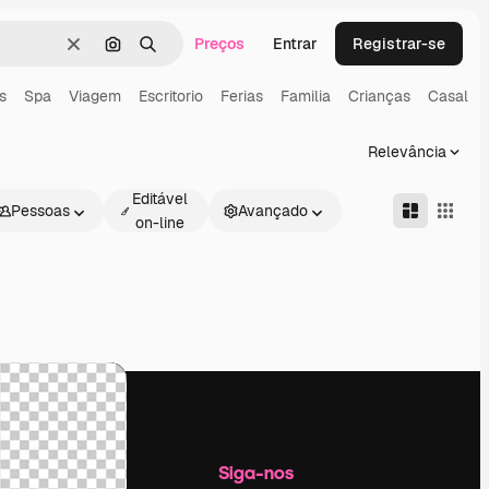
Preços
Entrar
Registrar-se
Limpar
Pesquisar por imagem
Buscar
s
Spa
Viagem
Escritorio
Ferias
Familia
Crianças
Casal
Relevância
Editável
Pessoas
Avançado
on-line
Empresa
Siga-nos