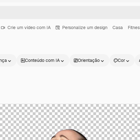
Crie um vídeo com IA
Personalize um design
Casa
Fitnes
ença
Conteúdo com IA
Orientação
Cor
Produtos
Começar