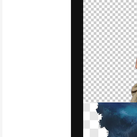
A plataforma cr
seu melhor trab
assinantes entr
agências e estú
Português
Copyright © 2010