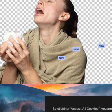
iativa para você direcionar
Spaces
Academy
alho. Mais de 1 milhão de
Assistente de IA
Documentação
e criativos, empresas,
Gerador de
Atendimento
dios.
imagens
Termos e
Gerador de vídeos
condições
Texto para voz
Política de
privacidade
Conteúdo de stock
Originais
MCP para
New
New
Claude/ChatGPT
Política de cooki
Agentes
Central de
New
confiabilidade
API
Afiliados
App móvel
Empresas
Todas as
ferramentas
-
2026
Freepik Company S.L.U.
Todos os direitos reservados
.
By clicking “Accept All Cookies”, you ag