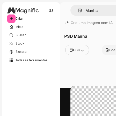
Criar
Crie uma imagem com IA
Início
Buscar
PSD Manha
Stock
PSD
Lic
Explorar
Todas as imagens
Todas as ferramentas
Vetores
Ilustrações
Fotos
PSD
Modelos
Mockups
Vídeos
Clipes de vídeo
Animações
Modelos de vídeos
Ícones
Modelos 3D
Fontes