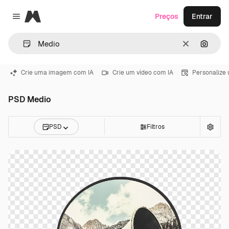
Magnific
Preços
Entrar
Close menu
Limpar
Pesqui
Crie uma imagem com IA
Crie um vídeo com IA
Personalize
PSD Medio
PSD
Filtros