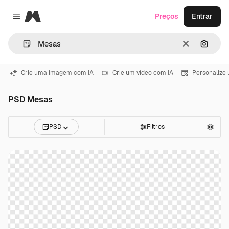
Magnific
Preços
Entrar
Close menu
Limpar
Pesqui
Crie uma imagem com IA
Crie um vídeo com IA
Personalize
PSD Mesas
PSD
Filtros