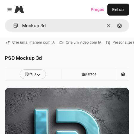
Magnific
Preços
Entrar
Close menu
Limpar
Pesqui
Crie uma imagem com IA
Crie um vídeo com IA
Personalize
PSD Mockup 3d
PSD
Filtros