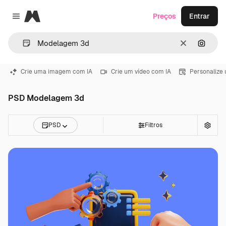
Magnific
Preços
Entrar
Close menu
Limpar
Pesqui
Crie uma imagem com IA
Crie um vídeo com IA
Personalize
PSD Modelagem 3d
PSD
Filtros