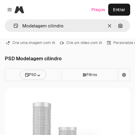
Magnific
Preços
Entrar
Close menu
Limpar
Pesqui
Crie uma imagem com IA
Crie um vídeo com IA
Personalize
PSD Modelagem cilindro
PSD
Filtros