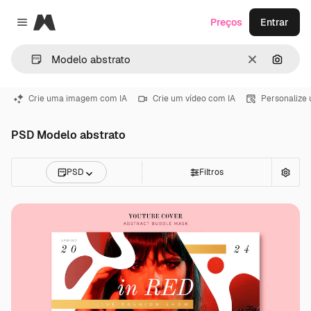
Magnific
Preços
Entrar
Close menu
Limpar
Pesqui
Crie uma imagem com IA
Crie um vídeo com IA
Personalize
PSD Modelo abstrato
PSD
Filtros