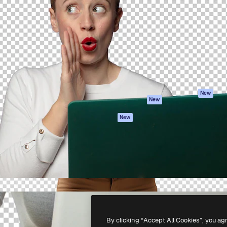
iativa para você direcionar
Spaces
Academy
alho. Mais de 1 milhão de
Assistente de IA
Documentação
e criativos, empresas,
Gerador de
Atendimento
dios.
imagens
Termos e
Gerador de vídeos
condições
Texto para voz
Política de
privacidade
Conteúdo de stock
Originais
MCP para
New
New
Claude/ChatGPT
Política de cooki
Agentes
Central de
New
confiabilidade
API
Afiliados
App móvel
Empresas
Todas as
ferramentas
-
2026
Freepik Company S.L.U.
Todos os direitos reservados
.
By clicking “Accept All Cookies”, you ag