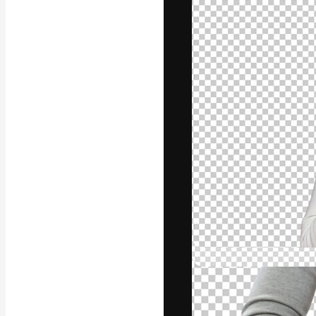
A plataforma cr
seu melhor trab
assinantes entr
agências e estú
Português
Copyright © 2010