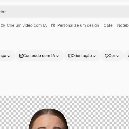
Crie um vídeo com IA
Personalize um design
Cafe
Noteb
ença
Conteúdo com IA
Orientação
Cor
Produtos
Começar