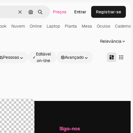
Preços
Entrar
Registrar-se
Limpar
Pesquisar por imagem
Buscar
ook
Nuvem
Online
Laptop
Planta
Mesa
Oculos
Caderno
Relevância
Editável
Pessoas
Avançado
on-line
Empresa
Siga-nos