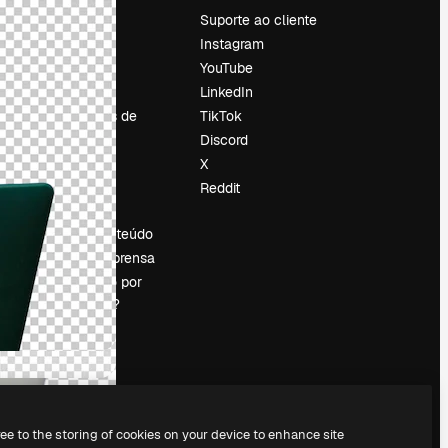
Preços
Suporte ao cliente
Sobre nós
Instagram
Reviews
YouTube
Emprego
LinkedIn
Tendências de
TikTok
pesquisa
Discord
Blog
X
Eventos
Reddit
es
Slidesgo
Vender conteúdo
Sala de imprensa
Procurando por
magnific.ai?
ree to the storing of cookies on your device to enhance site