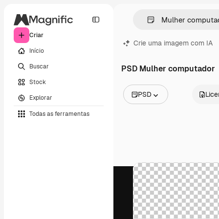
Criar
Crie uma imagem com IA
Início
Buscar
PSD Mulher computador
Stock
PSD
Lic
Explorar
Todas as imagens
Todas as ferramentas
Vetores
Ilustrações
Fotos
PSD
Modelos
Mockups
Vídeos
Clipes de vídeo
Animações
Modelos de vídeos
Ícones
Modelos 3D
Fontes