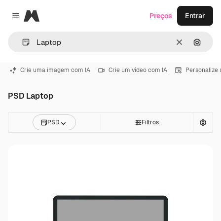
Magnific
Preços
Entrar
Close menu
Limpar
Pesqui
Crie uma imagem com IA
Crie um vídeo com IA
Personalize
PSD Laptop
PSD
Filtros