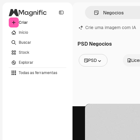
Criar
Crie uma imagem com IA
Início
Buscar
PSD Negocios
Stock
PSD
Lic
Explorar
Todas as imagens
Todas as ferramentas
Vetores
Ilustrações
Fotos
PSD
Modelos
Mockups
Vídeos
Clipes de vídeo
Animações
Modelos de vídeos
Ícones
Modelos 3D
Fontes