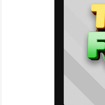
A plataforma cr
seu melhor trab
assinantes entr
agências e estú
Português
Copyright © 2010