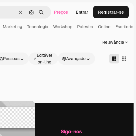
Preços
Entrar
Registrar-se
Limpar
Pesquisar por imagem
Buscar
Marketing
Tecnologia
Workshop
Palestra
Online
Escritorio
Relevância
Editável
Pessoas
Avançado
on-line
Empresa
Siga-nos