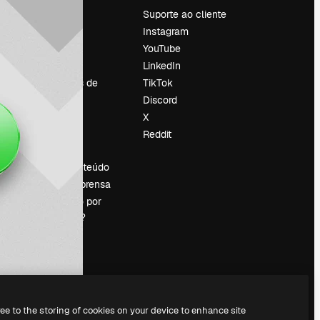
Preços
Suporte ao cliente
Sobre nós
Instagram
Reviews
YouTube
Emprego
LinkedIn
Tendências de
TikTok
pesquisa
Discord
Blog
X
Eventos
Reddit
es
Slidesgo
Vender conteúdo
Sala de imprensa
Procurando por
magnific.ai?
ree to the storing of cookies on your device to enhance site