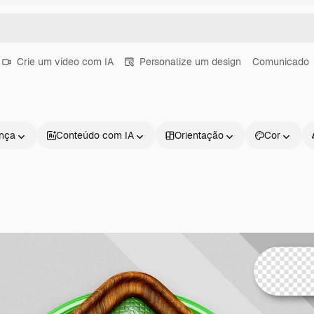
Crie um vídeo com IA
Personalize um design
Comunicado
ença
Conteúdo com IA
Orientação
Cor
Produtos
Começar