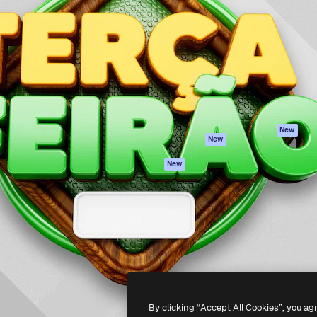
iativa para você direcionar
Spaces
Academy
alho. Mais de 1 milhão de
Assistente de IA
Documentação
e criativos, empresas,
Gerador de
Atendimento
dios.
imagens
Termos e
Gerador de vídeos
condições
Texto para voz
Política de
privacidade
Conteúdo de stock
Originais
MCP para
New
New
Claude/ChatGPT
Política de cooki
Agentes
Central de
New
confiabilidade
API
Afiliados
App móvel
Empresas
Todas as
ferramentas
-
2026
Freepik Company S.L.U.
Todos os direitos reservados
.
By clicking “Accept All Cookies”, you ag