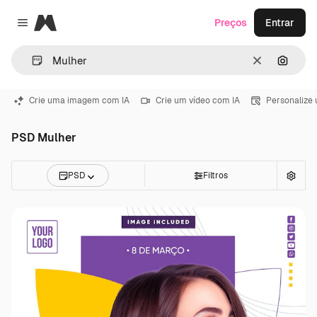
Magnific
Preços
Entrar
Close menu
Limpar
Pesqui
Crie uma imagem com IA
Crie um vídeo com IA
Personalize
PSD Mulher
PSD
Filtros