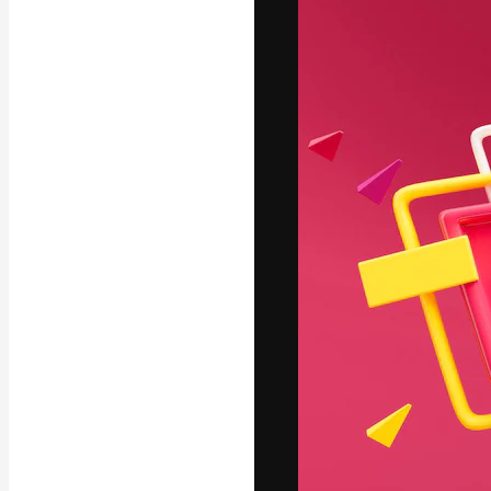
A plataforma cr
seu melhor trab
assinantes entr
agências e estú
Português
Copyright © 2010