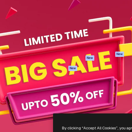
iativa para você direcionar
Spaces
Academy
alho. Mais de 1 milhão de
Assistente de IA
Documentação
e criativos, empresas,
Gerador de
Atendimento
dios.
imagens
Termos e
Gerador de vídeos
condições
Texto para voz
Política de
privacidade
Conteúdo de stock
Originais
MCP para
New
New
Claude/ChatGPT
Política de cooki
Agentes
Central de
New
confiabilidade
API
Afiliados
App móvel
Empresas
Todas as
ferramentas
-
2026
Freepik Company S.L.U.
Todos os direitos reservados
.
By clicking “Accept All Cookies”, you ag