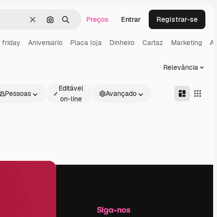
Preços
Entrar
Registrar-se
Limpar
Pesquisar por imagem
Buscar
 friday
Aniversario
Placa loja
Dinheiro
Cartaz
Marketing
Al
Relevância
Editável
Pessoas
Avançado
on-line
Empresa
Siga-nos