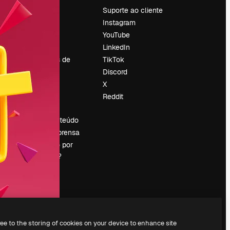
Preços
Suporte ao cliente
Sobre nós
Instagram
Reviews
YouTube
Emprego
LinkedIn
Tendências de
TikTok
pesquisa
Discord
Blog
X
Eventos
Reddit
es
Slidesgo
Vender conteúdo
Sala de imprensa
Procurando por
magnific.ai?
ree to the storing of cookies on your device to enhance site