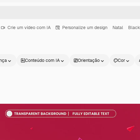
Crie um vídeo com IA
Personalize um design
Natal
Black
ença
Conteúdo com IA
Orientação
Cor
Produtos
Começar