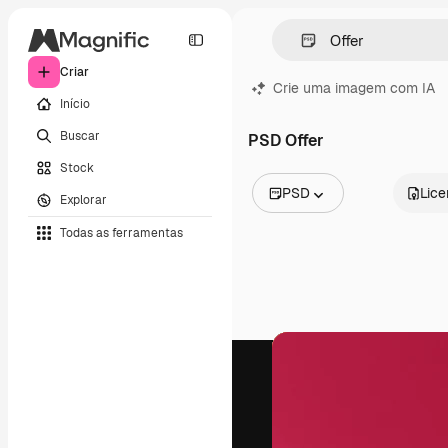
Criar
Crie uma imagem com IA
Início
Buscar
PSD Offer
Stock
PSD
Lic
Explorar
Todas as imagens
Todas as ferramentas
Vetores
Ilustrações
Fotos
PSD
Modelos
Mockups
Vídeos
Clipes de vídeo
Animações
Modelos de vídeos
Ícones
Modelos 3D
Fontes