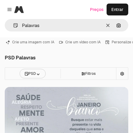
Magnific
Preços
Entrar
Close menu
Limpar
Pesqui
Crie uma imagem com IA
Crie um vídeo com IA
Personalize
PSD Palavras
PSD
Filtros