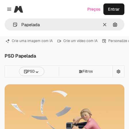
Magnific
Preços
Entrar
Close menu
Limpar
Pesqui
Crie uma imagem com IA
Crie um vídeo com IA
Personalize
PSD Papelada
PSD
Filtros