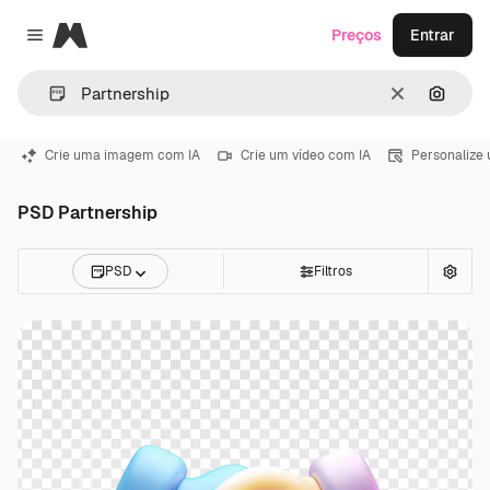
Magnific
Preços
Entrar
Close menu
Limpar
Pesqui
Crie uma imagem com IA
Crie um vídeo com IA
Personalize
PSD Partnership
PSD
Filtros