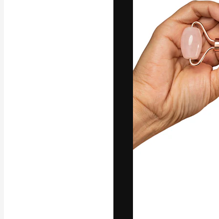
A plataforma cr
seu melhor trab
assinantes entr
agências e estú
Português
Copyright © 2010