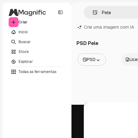
Criar
Crie uma imagem com IA
Início
Buscar
PSD Pele
Stock
PSD
Lic
Explorar
Todas as imagens
Todas as ferramentas
Vetores
Ilustrações
Fotos
PSD
Modelos
Mockups
Vídeos
Clipes de vídeo
Animações
Modelos de vídeos
Ícones
Modelos 3D
Fontes