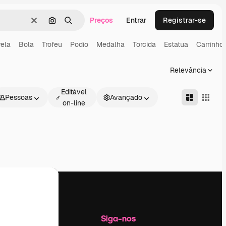
Preços
Entrar
Registrar-se
Limpar
Pesquisar por imagem
Buscar
rela
Bola
Trofeu
Podio
Medalha
Torcida
Estatua
Carrinho
Relevância
Editável
Pessoas
Avançado
on-line
Empresa
Siga-nos