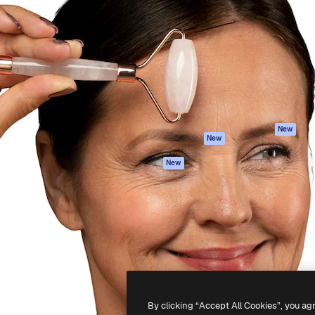
iativa para você direcionar
Spaces
Academy
alho. Mais de 1 milhão de
Assistente de IA
Documentação
e criativos, empresas,
Gerador de
Atendimento
dios.
imagens
Termos e
Gerador de vídeos
condições
Texto para voz
Política de
privacidade
Conteúdo de stock
Originais
MCP para
New
New
Claude/ChatGPT
Política de cooki
Agentes
Central de
New
confiabilidade
API
Afiliados
App móvel
Empresas
Todas as
ferramentas
-
2026
Freepik Company S.L.U.
Todos os direitos reservados
.
By clicking “Accept All Cookies”, you ag