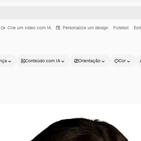
Crie um vídeo com IA
Personalize um design
Futebol
Est
ença
Conteúdo com IA
Orientação
Cor
Produtos
Começar