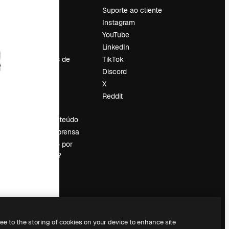
Preços
Suporte ao cliente
Sobre nós
Instagram
Reviews
YouTube
Emprego
LinkedIn
Tendências de
TikTok
pesquisa
Discord
Blog
X
Eventos
Reddit
es
Slidesgo
Vender conteúdo
Sala de imprensa
Procurando por
magnific.ai?
ree to the storing of cookies on your device to enhance site