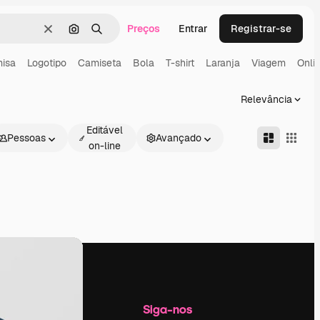
Preços
Entrar
Registrar-se
Limpar
Pesquisar por imagem
Buscar
isa
Logotipo
Camiseta
Bola
T-shirt
Laranja
Viagem
Onli
Relevância
Editável
Pessoas
Avançado
on-line
Empresa
Siga-nos