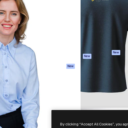
iativa para você direcionar
Spaces
Academy
alho. Mais de 1 milhão de
Assistente de IA
Documentação
e criativos, empresas,
Gerador de
Atendimento
dios.
imagens
Termos e
Gerador de vídeos
condições
Texto para voz
Política de
privacidade
Conteúdo de stock
Originais
MCP para
New
New
Claude/ChatGPT
Política de cooki
Agentes
Central de
New
confiabilidade
API
Afiliados
App móvel
Empresas
Todas as
ferramentas
-
2026
Freepik Company S.L.U.
Todos os direitos reservados
.
By clicking “Accept All Cookies”, you ag