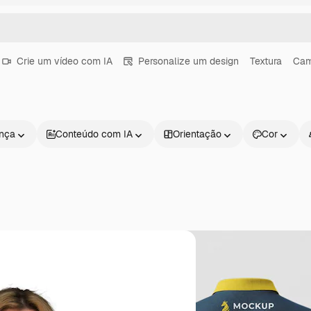
Crie um vídeo com IA
Personalize um design
Textura
Cam
ença
Conteúdo com IA
Orientação
Cor
Produtos
Começar