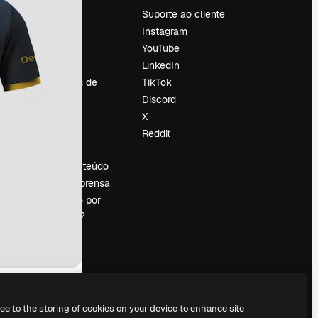
Preços
Suporte ao cliente
Sobre nós
Instagram
Reviews
YouTube
Emprego
LinkedIn
Tendências de
TikTok
pesquisa
Discord
Blog
X
Eventos
Reddit
es
Slidesgo
Vender conteúdo
Sala de imprensa
Procurando por
magnific.ai?
ree to the storing of cookies on your device to enhance site