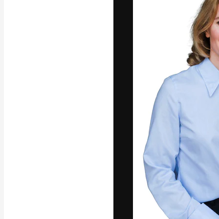
A plataforma cr
seu melhor trab
assinantes entr
agências e estú
Português
Copyright © 2010