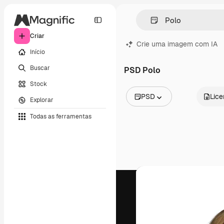
Criar
Crie uma imagem com IA
Início
Buscar
PSD Polo
Stock
PSD
Lic
Explorar
Todas as imagens
Todas as ferramentas
Vetores
Ilustrações
Fotos
PSD
Modelos
Mockups
Vídeos
Clipes de vídeo
Animações
Modelos de vídeos
Ícones
Modelos 3D
Fontes