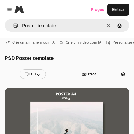
Magnific
Preços
Entrar
Close menu
Limpar
Pesqui
Crie uma imagem com IA
Crie um vídeo com IA
Personalize
PSD Poster template
PSD
Filtros