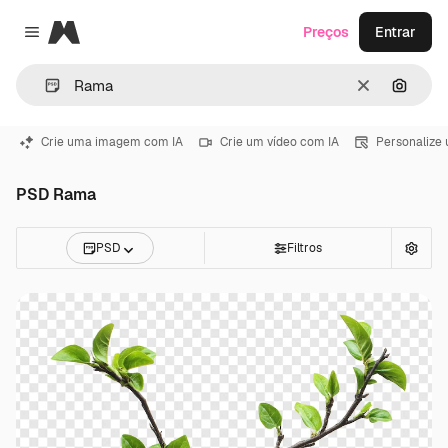
Magnific
Preços
Entrar
Close menu
Limpar
Pesqui
Crie uma imagem com IA
Crie um vídeo com IA
Personalize
PSD Rama
PSD
Filtros