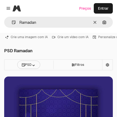
Magnific
Preços
Entrar
Close menu
Limpar
Pesqui
Crie uma imagem com IA
Crie um vídeo com IA
Personalize
PSD Ramadan
PSD
Filtros