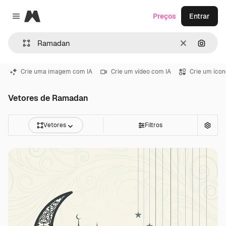
Magnific
Preços
Entrar
Close menu
Limpar
Pesqui
Crie uma imagem com IA
Crie um vídeo com IA
Crie um ícon
Vetores de Ramadan
Vetores
Filtros