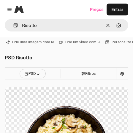
Magnific
Preços
Entrar
Close menu
Limpar
Pesqui
Crie uma imagem com IA
Crie um vídeo com IA
Personalize
PSD Risotto
PSD
Filtros