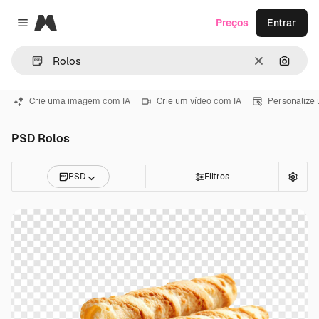
Magnific
Preços
Entrar
Close menu
Limpar
Pesqui
Crie uma imagem com IA
Crie um vídeo com IA
Personalize
PSD Rolos
PSD
Filtros