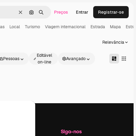
Preços
Entrar
Registrar-se
Limpar
Pesquisar por imagem
Buscar
ias
Local
Turismo
Viagem internacional
Estrada
Mapa
Estra
Relevância
Editável
Pessoas
Avançado
on-line
Empresa
Siga-nos