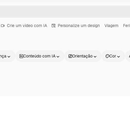
Crie um vídeo com IA
Personalize um design
Viagem
Fer
ença
Conteúdo com IA
Orientação
Cor
Produtos
Começar