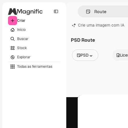
Criar
Crie uma imagem com IA
Início
Buscar
PSD Route
Stock
PSD
Lic
Explorar
Todas as imagens
Todas as ferramentas
Vetores
Ilustrações
Fotos
PSD
Modelos
Mockups
Vídeos
Clipes de vídeo
Animações
Modelos de vídeos
Ícones
Modelos 3D
Fontes