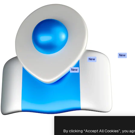
iativa para você direcionar
Spaces
Academy
alho. Mais de 1 milhão de
Assistente de IA
Documentação
e criativos, empresas,
Gerador de
Atendimento
dios.
imagens
Termos e
Gerador de vídeos
condições
Texto para voz
Política de
privacidade
Conteúdo de stock
Originais
MCP para
New
New
Claude/ChatGPT
Política de cooki
Agentes
Central de
New
confiabilidade
API
Afiliados
App móvel
Empresas
Todas as
ferramentas
-
2026
Freepik Company S.L.U.
Todos os direitos reservados
.
By clicking “Accept All Cookies”, you ag