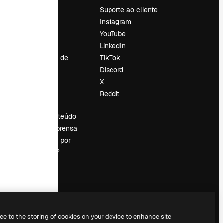
Preços
Suporte ao cliente
Sobre nós
Instagram
Reviews
YouTube
Emprego
LinkedIn
Tendências de
TikTok
pesquisa
Discord
Blog
X
Eventos
Reddit
es
Slidesgo
Vender conteúdo
Sala de imprensa
Procurando por
magnific.ai?
ree to the storing of cookies on your device to enhance site