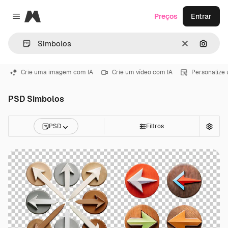
Magnific
Preços
Entrar
Close menu
Limpar
Pesqui
Crie uma imagem com IA
Crie um vídeo com IA
Personalize
PSD Simbolos
PSD
Filtros