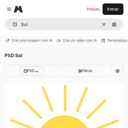
Magnific
Preços
Entrar
Close menu
Limpar
Pesqui
Crie uma imagem com IA
Crie um vídeo com IA
Personalize
PSD Sol
PSD
Filtros