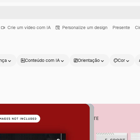
Crie um vídeo com IA
Personalize um design
Presente
C
ença
Conteúdo com IA
Orientação
Cor
Produtos
Começar