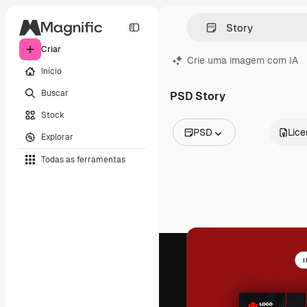
Criar
Crie uma imagem com IA
Início
Buscar
PSD Story
Stock
PSD
Lic
Explorar
Todas as imagens
Todas as ferramentas
Vetores
Ilustrações
Fotos
PSD
Modelos
Mockups
Vídeos
Clipes de vídeo
Animações
Modelos de vídeos
Ícones
Modelos 3D
Fontes