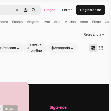
Preços
Entrar
Registrar-se
Limpar
Pesquisar por imagem
Buscar
inema
Escola
Viagem
Livro
Arte
Musica
Amor
Filme
Cre
Relevância
Editável
Pessoas
Avançado
on-line
Empresa
Siga-nos