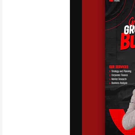
A plataforma cr
seu melhor trab
assinantes entr
agências e estú
Português
Copyright © 2010