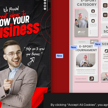
iativa para você direcionar
Spaces
Academy
alho. Mais de 1 milhão de
Assistente de IA
Documentação
e criativos, empresas,
Gerador de
Atendimento
dios.
imagens
Termos e
Gerador de vídeos
condições
Texto para voz
Política de
privacidade
Conteúdo de stock
Originais
MCP para
New
New
Claude/ChatGPT
Política de cooki
Agentes
Central de
New
confiabilidade
API
Afiliados
App móvel
Empresas
Todas as
ferramentas
-
2026
Freepik Company S.L.U.
Todos os direitos reservados
.
By clicking “Accept All Cookies”, you ag