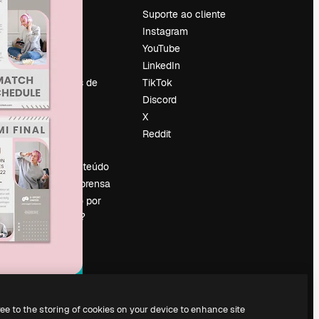
Preços
Suporte ao cliente
Sobre nós
Instagram
Reviews
YouTube
Emprego
LinkedIn
Tendências de
TikTok
pesquisa
Discord
Blog
X
Eventos
Reddit
es
Slidesgo
Vender conteúdo
Sala de imprensa
Procurando por
magnific.ai?
ree to the storing of cookies on your device to enhance site