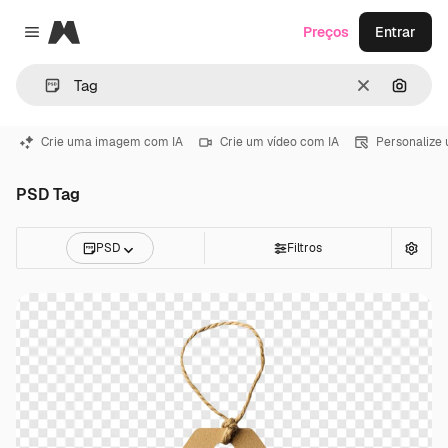
Magnific
Preços
Entrar
Close menu
Limpar
Pesqui
Crie uma imagem com IA
Crie um vídeo com IA
Personalize
PSD Tag
PSD
Filtros