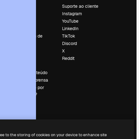
Preços
Suporte ao cliente
Sobre nós
Instagram
Reviews
YouTube
Emprego
LinkedIn
Tendências de
TikTok
pesquisa
Discord
Blog
X
Eventos
Reddit
es
Slidesgo
Vender conteúdo
Sala de imprensa
Procurando por
magnific.ai?
ree to the storing of cookies on your device to enhance site