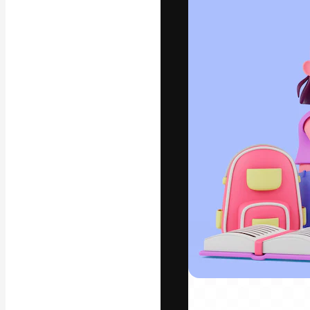
A plataforma cr
seu melhor trab
assinantes entr
agências e estú
Português
Copyright © 2010