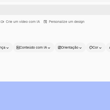
Crie um vídeo com IA
Personalize um design
ença
Conteúdo com IA
Orientação
Cor
Produtos
Começar