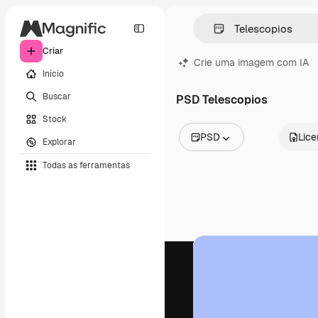
Criar
Crie uma imagem com IA
Início
Buscar
PSD Telescopios
Stock
PSD
Lic
Explorar
Todas as imagens
Todas as ferramentas
Vetores
Ilustrações
Fotos
PSD
Modelos
Mockups
Vídeos
Clipes de vídeo
Animações
Modelos de vídeos
Ícones
Modelos 3D
Fontes