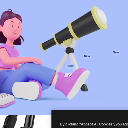
iativa para você direcionar
Spaces
Academy
alho. Mais de 1 milhão de
Assistente de IA
Documentação
e criativos, empresas,
Gerador de
Atendimento
dios.
imagens
Termos e
Gerador de vídeos
condições
Texto para voz
Política de
privacidade
Conteúdo de stock
Originais
MCP para
New
New
Claude/ChatGPT
Política de cooki
Agentes
Central de
New
confiabilidade
API
Afiliados
App móvel
Empresas
Todas as
ferramentas
-
2026
Freepik Company S.L.U.
Todos os direitos reservados
.
By clicking “Accept All Cookies”, you ag