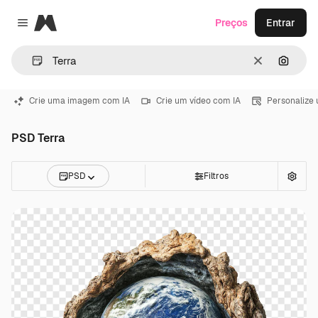
Magnific
Preços
Entrar
Close menu
Limpar
Pesqui
Crie uma imagem com IA
Crie um vídeo com IA
Personalize
PSD Terra
PSD
Filtros