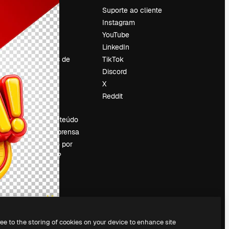
Preços
Suporte ao cliente
Sobre nós
Instagram
Reviews
YouTube
Emprego
LinkedIn
Tendências de
TikTok
pesquisa
Discord
Blog
X
Eventos
Reddit
es
Slidesgo
Vender conteúdo
Sala de imprensa
Procurando por
magnific.ai?
ree to the storing of cookies on your device to enhance site