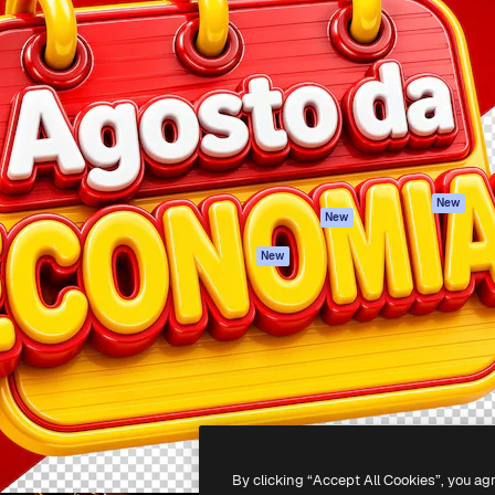
iativa para você direcionar
Spaces
Academy
alho. Mais de 1 milhão de
Assistente de IA
Documentação
e criativos, empresas,
Gerador de
Atendimento
dios.
imagens
Termos e
Gerador de vídeos
condições
Texto para voz
Política de
privacidade
Conteúdo de stock
Originais
MCP para
New
New
Claude/ChatGPT
Política de cooki
Agentes
Central de
New
confiabilidade
API
Afiliados
App móvel
Empresas
Todas as
ferramentas
-
2026
Freepik Company S.L.U.
Todos os direitos reservados
.
By clicking “Accept All Cookies”, you ag