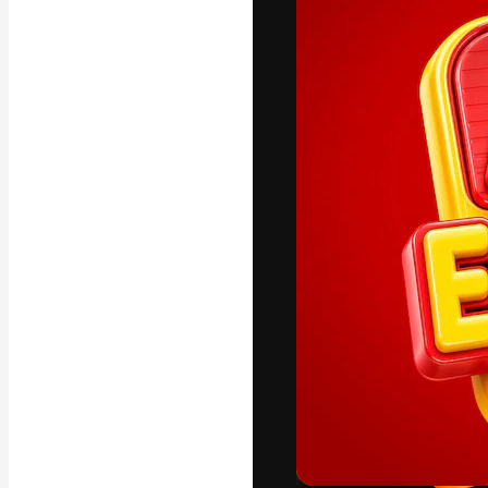
A plataforma cr
seu melhor trab
assinantes entr
agências e estú
Português
Copyright © 2010