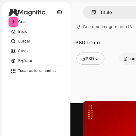
Criar
Crie uma imagem com IA
Início
Buscar
PSD Titulo
Stock
PSD
Lic
Explorar
Todas as imagens
Todas as ferramentas
Vetores
Ilustrações
Fotos
PSD
Modelos
Mockups
Vídeos
Clipes de vídeo
Animações
Modelos de vídeos
Ícones
Modelos 3D
Fontes