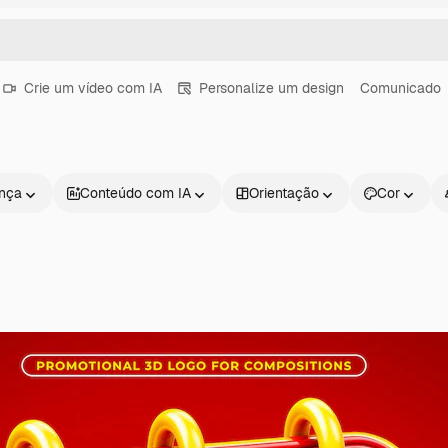
Crie um vídeo com IA
Personalize um design
Comunicado
ença
Conteúdo com IA
Orientação
Cor
Produtos
Começar