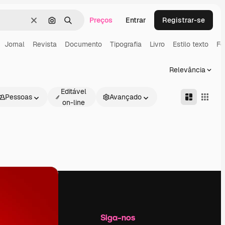
Preços
Entrar
Registrar-se
Limpar
Pesquisar por imagem
Buscar
Jornal
Revista
Documento
Tipografia
Livro
Estilo texto
Fo
Relevância
Editável
Pessoas
Avançado
on-line
Empresa
Siga-nos