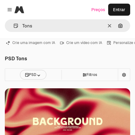
Magnific
Preços
Entrar
Close menu
Limpar
Pesqui
Crie uma imagem com IA
Crie um vídeo com IA
Personalize
PSD Tons
PSD
Filtros