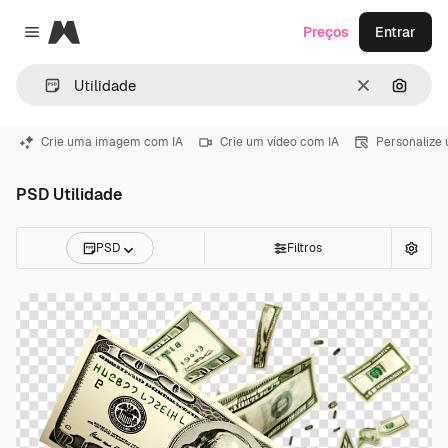
Magnific
Preços
Entrar
Close menu
Limpar
Pesqui
Crie uma imagem com IA
Crie um vídeo com IA
Personalize
PSD Utilidade
PSD
Filtros