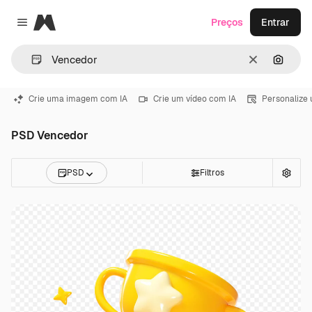
Magnific
Preços
Entrar
Close menu
Limpar
Pesqui
Crie uma imagem com IA
Crie um vídeo com IA
Personalize
PSD Vencedor
PSD
Filtros