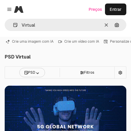
Magnific
Preços
Entrar
Close menu
Limpar
Pesqui
Crie uma imagem com IA
Crie um vídeo com IA
Personalize
PSD Virtual
PSD
Filtros