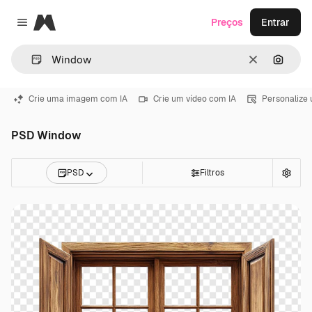
Magnific
Preços
Entrar
Close menu
Limpar
Pesqui
Crie uma imagem com IA
Crie um vídeo com IA
Personalize
PSD Window
PSD
Filtros