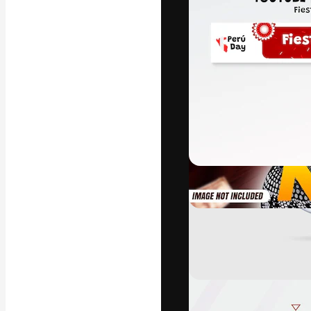
A plataforma cr
seu melhor trab
assinantes entr
agências e estú
Português
Copyright © 2010