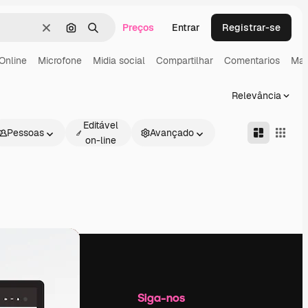
Preços
Entrar
Registrar-se
Limpar
Pesquisar por imagem
Buscar
Online
Microfone
Midia social
Compartilhar
Comentarios
Mark
Relevância
Editável
Pessoas
Avançado
on-line
Empresa
Siga-nos