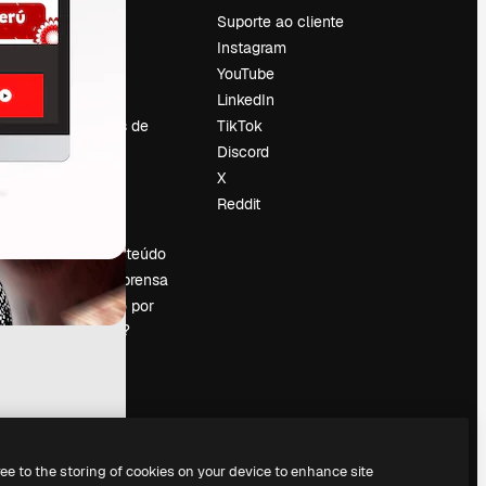
Preços
Suporte ao cliente
Sobre nós
Instagram
Reviews
YouTube
Emprego
LinkedIn
Tendências de
TikTok
pesquisa
Discord
Blog
X
Eventos
Reddit
es
Slidesgo
Vender conteúdo
Sala de imprensa
Procurando por
magnific.ai?
ree to the storing of cookies on your device to enhance site