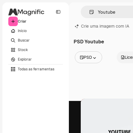
Criar
Crie uma imagem com IA
Início
Buscar
PSD Youtube
Stock
PSD
Lic
Explorar
Todas as imagens
Todas as ferramentas
Vetores
Ilustrações
Fotos
PSD
Modelos
Mockups
Vídeos
Clipes de vídeo
Animações
Modelos de vídeos
Ícones
Modelos 3D
Fontes