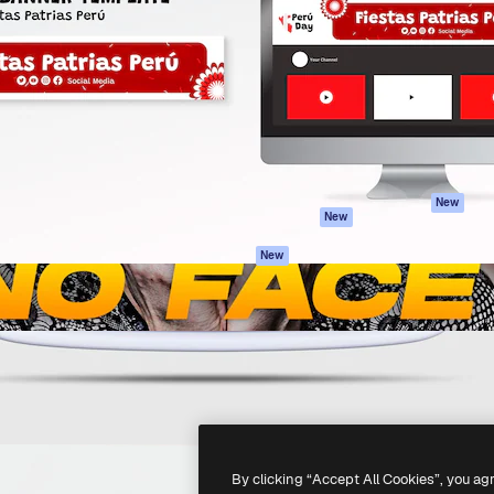
iativa para você direcionar
Spaces
Academy
alho. Mais de 1 milhão de
Assistente de IA
Documentação
e criativos, empresas,
Gerador de
Atendimento
dios.
imagens
Termos e
Gerador de vídeos
condições
Texto para voz
Política de
privacidade
Conteúdo de stock
Originais
MCP para
New
New
Claude/ChatGPT
Política de cooki
Agentes
Central de
New
confiabilidade
API
Afiliados
App móvel
Empresas
Todas as
ferramentas
-
2026
Freepik Company S.L.U.
Todos os direitos reservados
.
By clicking “Accept All Cookies”, you ag