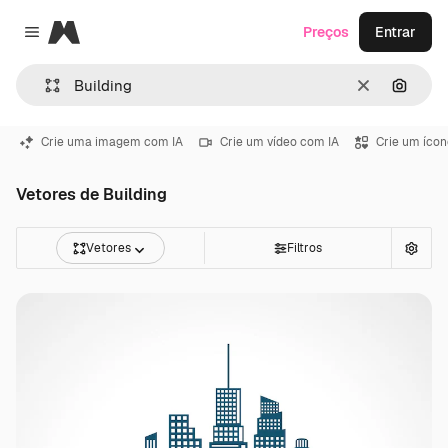
Magnific
Preços
Entrar
Close menu
Limpar
Pesqui
Crie uma imagem com IA
Crie um vídeo com IA
Crie um ícon
Vetores de Building
Vetores
Filtros