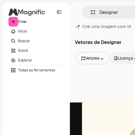
Criar
Crie uma imagem com IA
Início
Buscar
Vetores de Designer
Stock
Vetores
Licença
Explorar
Todas as imagens
Todas as ferramentas
Vetores
Ilustrações
Fotos
PSD
Modelos
Mockups
Vídeos
Clipes de vídeo
Animações
Modelos de vídeos
Ícones
Modelos 3D
Fontes