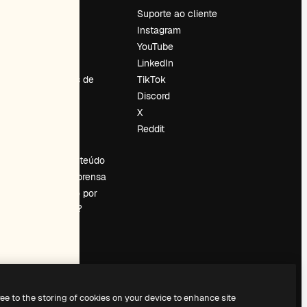
Preços
Suporte ao cliente
Sobre nós
Instagram
Reviews
YouTube
Emprego
LinkedIn
Tendências de
TikTok
pesquisa
Discord
Blog
X
Eventos
Reddit
es
Slidesgo
Vender conteúdo
Sala de imprensa
Procurando por
magnific.ai?
ree to the storing of cookies on your device to enhance site