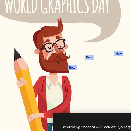
iativa para você direcionar
Spaces
Academy
alho. Mais de 1 milhão de
Assistente de IA
Documentação
e criativos, empresas,
Gerador de
Atendimento
dios.
imagens
Termos e
Gerador de vídeos
condições
Texto para voz
Política de
privacidade
Conteúdo de stock
Originais
MCP para
New
New
Claude/ChatGPT
Política de cooki
Agentes
Central de
New
confiabilidade
API
Afiliados
App móvel
Empresas
Todas as
ferramentas
-
2026
Freepik Company S.L.U.
Todos os direitos reservados
.
By clicking “Accept All Cookies”, you ag