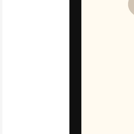
A plataforma cr
seu melhor trab
assinantes entr
agências e estú
Português
Copyright © 2010