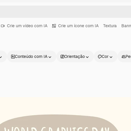
Crie um vídeo com IA
Crie um ícone com IA
Textura
Bann
Conteúdo com IA
Orientação
Cor
Pe
Produtos
Começar