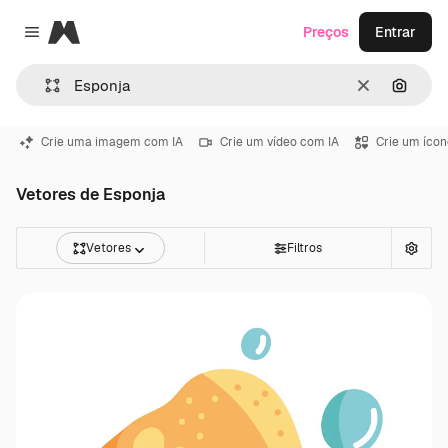
Magnific
Preços
Entrar
Close menu
Limpar
Pesqui
Crie uma imagem com IA
Crie um vídeo com IA
Crie um ícon
Vetores de Esponja
Vetores
Filtros