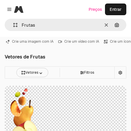
Magnific
Preços
Entrar
Close menu
Limpar
Pesqui
Crie uma imagem com IA
Crie um vídeo com IA
Crie um ícon
Vetores de Frutas
Vetores
Filtros