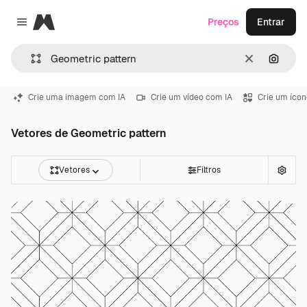
Magnific
Preços
Entrar
Close menu
Limpar
Pesqui
Crie uma imagem com IA
Crie um vídeo com IA
Crie um ícon
Vetores de Geometric pattern
Vetores
Filtros