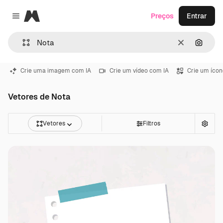
Magnific
Preços
Entrar
Close menu
Limpar
Pesqui
Crie uma imagem com IA
Crie um vídeo com IA
Crie um ícon
Vetores de Nota
Vetores
Filtros