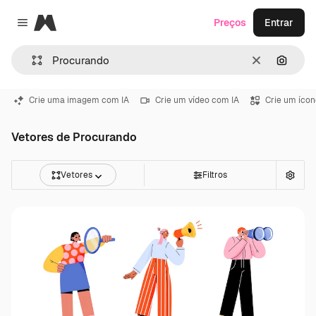
Magnific
Preços
Entrar
Close menu
Limpar
Pesqui
Crie uma imagem com IA
Crie um vídeo com IA
Crie um ícon
Vetores de Procurando
Vetores
Filtros