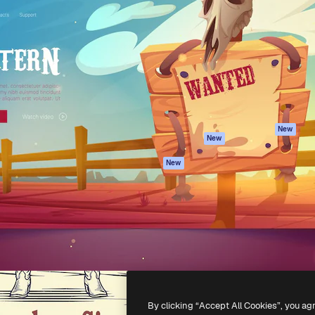
iativa para você direcionar
Spaces
Academy
alho. Mais de 1 milhão de
Assistente de IA
Documentação
e criativos, empresas,
Gerador de
Atendimento
dios.
imagens
Termos e
Gerador de vídeos
condições
Texto para voz
Política de
privacidade
Conteúdo de stock
Originais
MCP para
New
New
Claude/ChatGPT
Política de cooki
Agentes
Central de
New
confiabilidade
API
Afiliados
App móvel
Empresas
Todas as
ferramentas
-
2026
Freepik Company S.L.U.
Todos os direitos reservados
.
By clicking “Accept All Cookies”, you ag