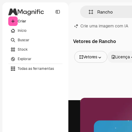
Criar
Crie uma imagem com IA
Início
Buscar
Vetores de Rancho
Stock
Vetores
Licença
Explorar
Todas as imagens
Todas as ferramentas
Vetores
Ilustrações
Fotos
PSD
Modelos
Mockups
Vídeos
Clipes de vídeo
Animações
Modelos de vídeos
Ícones
Modelos 3D
Fontes