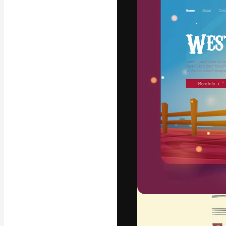
A plataforma cr
seu melhor trab
assinantes entr
agências e estú
Português
Copyright © 2010