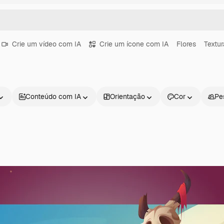
Crie um vídeo com IA
Crie um ícone com IA
Flores
Textur
Conteúdo com IA
Orientação
Cor
Pe
Produtos
Começar