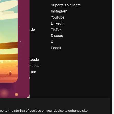
Preços
Suporte ao cliente
Sobre nós
Instagram
Reviews
YouTube
Emprego
LinkedIn
Tendências de
TikTok
pesquisa
Discord
Blog
X
Eventos
Reddit
es
Slidesgo
Vender conteúdo
Sala de imprensa
Procurando por
magnific.ai?
ree to the storing of cookies on your device to enhance site