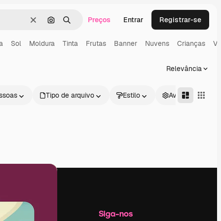
Preços
Entrar
Registrar-se
Limpar
Pesquisar por imagem
Buscar
a
Sol
Moldura
Tinta
Frutas
Banner
Nuvens
Crianças
Vi
Relevância
ssoas
Tipo de arquivo
Estilo
Avançado
Empresa
Siga-nos