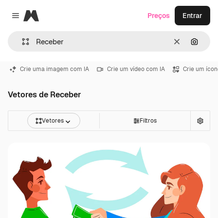
Magnific
Preços
Entrar
Close menu
Limpar
Pesqui
Crie uma imagem com IA
Crie um vídeo com IA
Crie um ícon
Vetores de Receber
Vetores
Filtros